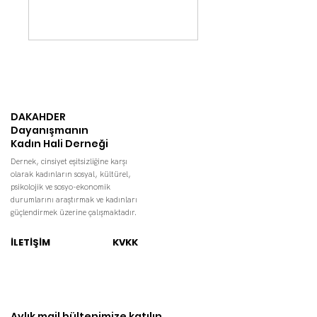
DAKAHDER
Dayanışmanın
Kadın Hali Derneği
Dernek, cinsiyet eşitsizliğine karşı
olarak kadınların sosyal, kültürel,
psikolojik ve sosyo-ekonomik
durumlarını araştırmak ve kadınları
güçlendirmek üzerine çalışmaktadır.
İLETİŞİM
KVKK
Aylık mail bültenimize katılın.